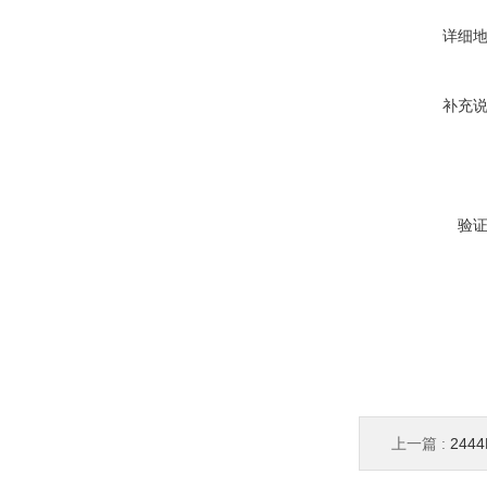
详细
补充
验
上一篇 :
24