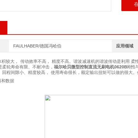
灵敏的
FAULHABER/德国冯哈伯
应用领域
体积较大，
传动效率不高，
精度不高。谐波减速机的谐波传动是
利
用
柔
是柔轮寿命有限、不耐冲击，
福尔哈贝微型控制直流无刷电机
0620B
刚性
，
回程间隙小、精度较高，
使用寿命很长，额定输出扭矩可以做的很大。
料和数据