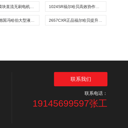
动力单元模块直流无刷电机1028B
1024SR福尔哈贝高效协作智能直流无刷电机
2264BP4德国冯哈伯大型液压系统传动直流无刷电机
2657CXR正品福尔哈贝提升液压缸传动直流无刷电机
联系我们
联系电话：
19145699597张工