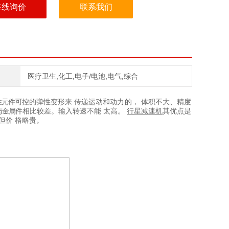
定位控制
在线询价
联系我们
医疗卫生,化工,电子/电池,电气,综合
性元件
可
控的弹性变形来
传递运动和动力的，
体积不大、精度
与金
属
件相比较差。输入转速不能
太高。
行星减速机
其优点是
但价
格略
贵。