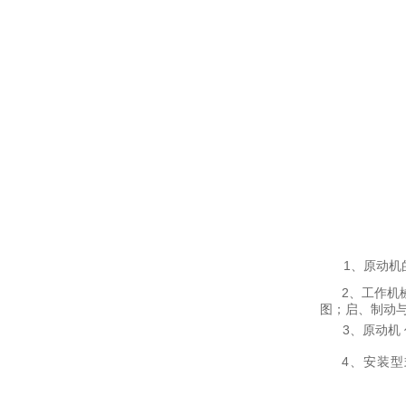
1
、
原动机
2
、工作机
图；启、制动
3
、原动机
4
、安装型