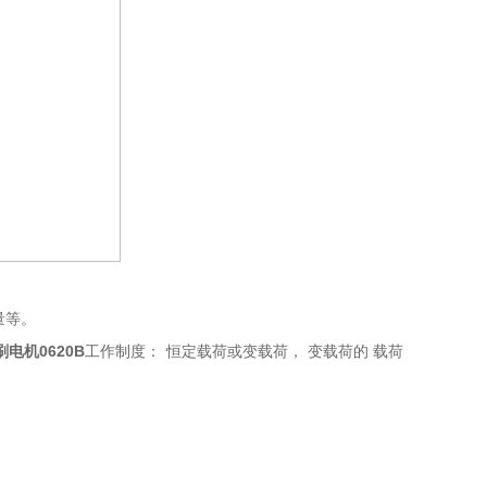
量等。
刷电机
0620B
工作制度： 恒定载荷或变载荷， 变载荷的
载荷